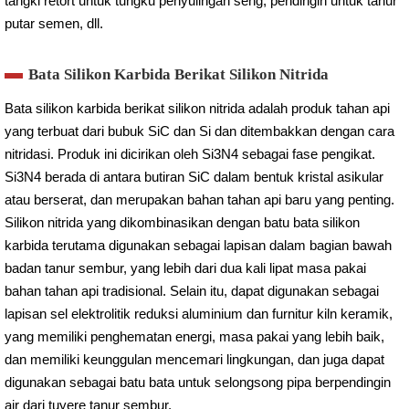
tangki retort untuk tungku penyulingan seng, pendingin untuk tanur
putar semen, dll.
Bata Silikon Karbida Berikat Silikon Nitrida
Bata silikon karbida berikat silikon nitrida adalah produk tahan api
yang terbuat dari bubuk SiC dan Si dan ditembakkan dengan cara
nitridasi. Produk ini dicirikan oleh Si3N4 sebagai fase pengikat.
Si3N4 berada di antara butiran SiC dalam bentuk kristal asikular
atau berserat, dan merupakan bahan tahan api baru yang penting.
Silikon nitrida yang dikombinasikan dengan batu bata silikon
karbida terutama digunakan sebagai lapisan dalam bagian bawah
badan tanur sembur, yang lebih dari dua kali lipat masa pakai
bahan tahan api tradisional. Selain itu, dapat digunakan sebagai
lapisan sel elektrolitik reduksi aluminium dan furnitur kiln keramik,
yang memiliki penghematan energi, masa pakai yang lebih baik,
dan memiliki keunggulan mencemari lingkungan, dan juga dapat
digunakan sebagai batu bata untuk selongsong pipa berpendingin
air dari tuyere tanur sembur.