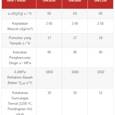
Item / Kelas
GM1650
GM1600
GM1550
ω (Al
O
) ≥ / %
65
63
60
2
3
Kepadatan
2.65
2.60
2.55
Massal ≥/(g/cm³)
Porositas yang
17
17
19
Tampak ≤ / %
Kekuatan
85
90
90
Penghancuran
Dingin ≥ / MPa
0.2MPa
1650
1600
1550
Refraktori Bawah
Beban T
≥/℃
0.6
Ketahanan
10
10
12
Guncangan
Termal (1100 ℃,
Pendinginan Air)
≥/kali