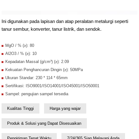
Ini digunakan pada lapisan dan atap peralatan metalurgi seperti
tanur sembur, konverter, tanur listrik, dan sendok.
MgO / % (≥): 80
Al2O3 / % (≥): 10
Kepadatan Massal (g/cm³) (≥): 2.09
Kekuatan Penghancuran Dingin (≥): 50MPa
Ukuran Standar: 230 * 114 * 65mm
Sertifikasi: ISO9001/ISO14001/ISO45001/ISO50001
Sampel: pengujian sampel tersedia
Kualitas Tinggi
Harga yang wajar
Produk & Solusi yang Dapat Disesuaikan
Pengiriman Tepat Waktu
7/24/365 Siap Melayani Anda