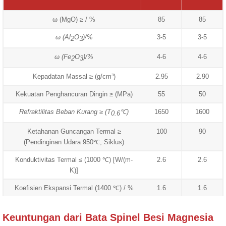
ω (MgO) ≥ / %
85
85
ω (Al
O
)/%
3-5
3-5
2
3
ω (Fe
O
)/%
4-6
4-6
2
3
Kepadatan Massal ≥ (g/cm³)
2.95
2.90
Kekuatan Penghancuran Dingin ≥ (MPa)
55
50
Refraktilitas Beban Kurang ≥ (T
℃)
1650
1600
0.6
Ketahanan Guncangan Termal ≥
100
90
(Pendinginan Udara 950℃, Siklus)
Konduktivitas Termal ≤ (1000 ℃) [W/(m-
2.6
2.6
K)]
Koefisien Ekspansi Termal (1400 ℃) / %
1.6
1.6
Keuntungan dari Bata Spinel Besi Magnesia