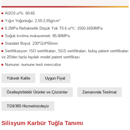
Al2O3 ≥/%: 60-65
Yığın Yoğunluğu: 2,55-2,65g/cm³
0.2MPa Refrakterlik Düşük Yük T0.6 ≥/℃: 1550-1650MPa
Soğuk kırılma mukavemeti: 85-90MPa
Standart Boyut: 230*114*65mm
Sertifikasyon: ISO sertifikaları, SGS sertifikaları, buluş patent sertifikaları
ve 20'den fazla faydalı model patent sertifikası
Numune: numune testi mevcuttur
Yüksek Kalite
Uygun Fiyat
Özelleştirilebilir Ürünler ve Çözümler
Zamanında Teslimat
7/24/365 Hizmetinizdeyiz
Silisyum Karbür Tuğla Tanımı