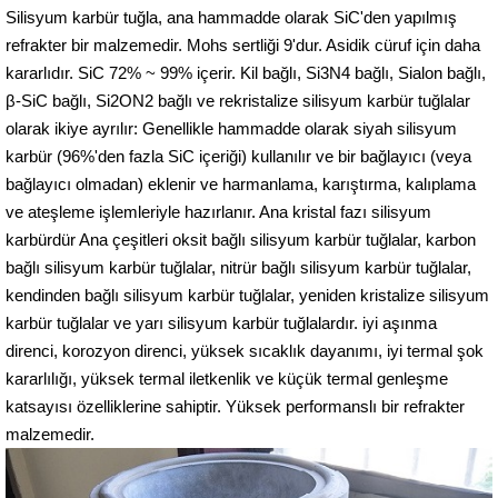
Silisyum karbür tuğla, ana hammadde olarak SiC'den yapılmış
refrakter bir malzemedir. Mohs sertliği 9'dur. Asidik cüruf için daha
kararlıdır. SiC 72% ~ 99% içerir. Kil bağlı, Si3N4 bağlı, Sialon bağlı,
β-SiC bağlı, Si2ON2 bağlı ve rekristalize silisyum karbür tuğlalar
olarak ikiye ayrılır: Genellikle hammadde olarak siyah silisyum
karbür (96%'den fazla SiC içeriği) kullanılır ve bir bağlayıcı (veya
bağlayıcı olmadan) eklenir ve harmanlama, karıştırma, kalıplama
ve ateşleme işlemleriyle hazırlanır. Ana kristal fazı silisyum
karbürdür Ana çeşitleri oksit bağlı silisyum karbür tuğlalar, karbon
bağlı silisyum karbür tuğlalar, nitrür bağlı silisyum karbür tuğlalar,
kendinden bağlı silisyum karbür tuğlalar, yeniden kristalize silisyum
karbür tuğlalar ve yarı silisyum karbür tuğlalardır. iyi aşınma
direnci, korozyon direnci, yüksek sıcaklık dayanımı, iyi termal şok
kararlılığı, yüksek termal iletkenlik ve küçük termal genleşme
katsayısı özelliklerine sahiptir. Yüksek performanslı bir refrakter
malzemedir.