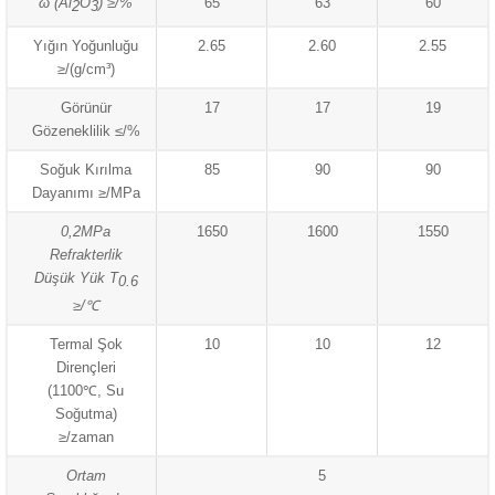
ω (Al
O
) ≥/%
65
63
60
2
3
Yığın Yoğunluğu
2.65
2.60
2.55
≥/(g/cm³)
Görünür
17
17
19
Gözeneklilik ≤/%
Soğuk Kırılma
85
90
90
Dayanımı ≥/MPa
0,2MPa
1650
1600
1550
Refrakterlik
Düşük Yük T
0.6
≥/℃
Termal Şok
10
10
12
Dirençleri
(1100℃, Su
Soğutma)
≥/zaman
Ortam
5