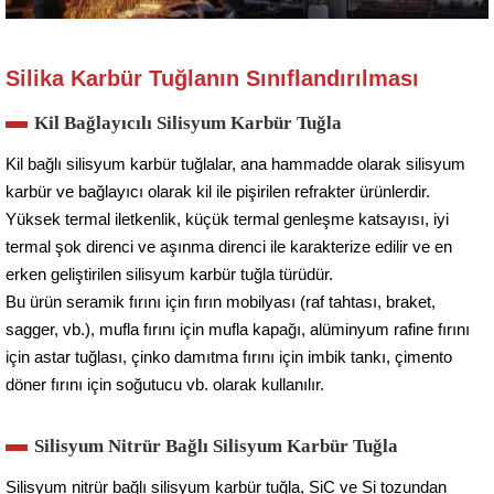
Silika Karbür Tuğlanın Sınıflandırılması
Kil Bağlayıcılı Silisyum Karbür Tuğla
Kil bağlı silisyum karbür tuğlalar, ana hammadde olarak silisyum
karbür ve bağlayıcı olarak kil ile pişirilen refrakter ürünlerdir.
Yüksek termal iletkenlik, küçük termal genleşme katsayısı, iyi
termal şok direnci ve aşınma direnci ile karakterize edilir ve en
erken geliştirilen silisyum karbür tuğla türüdür.
Bu ürün seramik fırını için fırın mobilyası (raf tahtası, braket,
sagger, vb.), mufla fırını için mufla kapağı, alüminyum rafine fırını
için astar tuğlası, çinko damıtma fırını için imbik tankı, çimento
döner fırını için soğutucu vb. olarak kullanılır.
Silisyum Nitrür Bağlı Silisyum Karbür Tuğla
Silisyum nitrür bağlı silisyum karbür tuğla, SiC ve Si tozundan