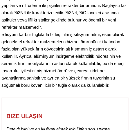
yapılan ve nitrürleme ile pişirilen refrakter bir üründür. Bağlayıcı faz
olarak Si3N4 ile karakterize edilir. Si3N4, SiC taneleri arasında
asiküler veya lifli kristaller şeklinde bulunur ve önemli bir yeni
refrakter malzemedir.
Silisyum karbür tuğlalarla birleştirilmiş silisyum nitrür, esas olarak
geleneksel refrakter malzemelerin hizmet ömrünün iki katından
fazla olan yüksek fırın gövdesinin alt kısmının iç astarı olarak
kullanılır. Ayrıca, alüminyum indirgeme elektrolitik hücresinin ve
seramik fırın mobilyalarının astarı olarak kullanılabilir, bu da enerji
tasarrufu, iyileştirilmiş hizmet ömrü ve çevreyi kirletme
avantajlarına sahiptir ve ayrıca bir yüksek fırının tuyerinin su
soğutmalı boru kovanı için bir tuğla olarak da kullanılabilir.
BIZE ULAŞIN
Detaylı bilgi ve en iyi fiyatı almak için lütfen soruşturma