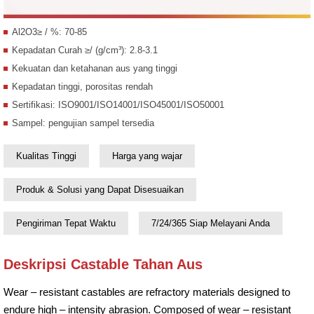
Al2O3≥ / %: 70-85
Kepadatan Curah ≥/ (g/cm³): 2.8-3.1
Kekuatan dan ketahanan aus yang tinggi
Kepadatan tinggi, porositas rendah
Sertifikasi: ISO9001/ISO14001/ISO45001/ISO50001
Sampel: pengujian sampel tersedia
Kualitas Tinggi
Harga yang wajar
Produk & Solusi yang Dapat Disesuaikan
Pengiriman Tepat Waktu
7/24/365 Siap Melayani Anda
Deskripsi Castable Tahan Aus
Wear – resistant castables are refractory materials designed to
endure high – intensity abrasion. Composed of wear – resistant