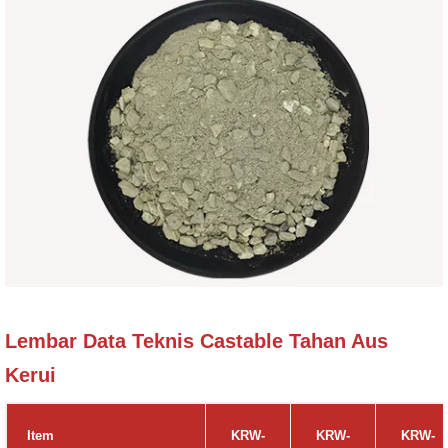
Lembar Data Teknis Castable Tahan Aus
Kerui
Item
KRW-
KRW-
KRW-