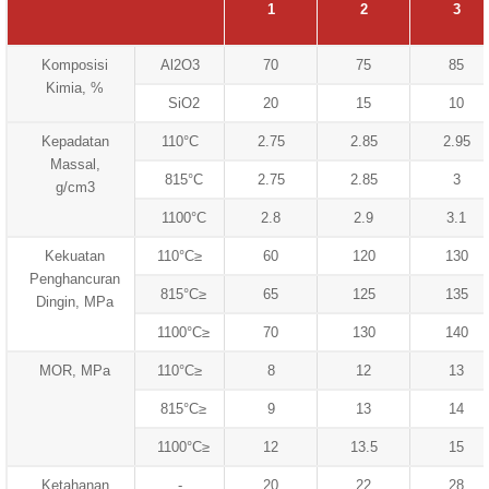
1
2
3
Komposisi
Al2O3
70
75
85
Kimia, %
SiO2
20
15
10
Kepadatan
110°C
2.75
2.85
2.95
Massal,
815°C
2.75
2.85
3
g/cm3
1100°C
2.8
2.9
3.1
Kekuatan
110°C≥
60
120
130
Penghancuran
815°C≥
65
125
135
Dingin, MPa
1100°C≥
70
130
140
MOR, MPa
110°C≥
8
12
13
815°C≥
9
13
14
1100°C≥
12
13.5
15
Ketahanan
-
20
22
28