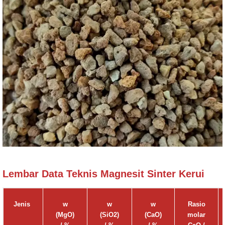
Lembar Data Teknis Magnesit Sinter Kerui
Jenis
w
w
w
Rasio
(MgO)
(SiO2)
(CaO)
molar