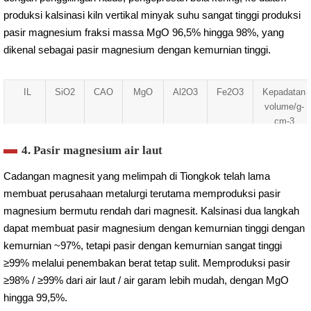
produksi kalsinasi kiln vertikal minyak suhu sangat tinggi produksi
pasir magnesium fraksi massa MgO 96,5% hingga 98%, yang
dikenal sebagai pasir magnesium dengan kemurnian tinggi.
IL
SiO2
CAO
MgO
Al2O3
Fe2O3
Kepadatan
volume/g-
cm-3
0.30
0.70
1.35
96.90
0.25
0.80
3.20
4. Pasir magnesium air laut
Cadangan magnesit yang melimpah di Tiongkok telah lama
membuat perusahaan metalurgi terutama memproduksi pasir
magnesium bermutu rendah dari magnesit. Kalsinasi dua langkah
dapat membuat pasir magnesium dengan kemurnian tinggi dengan
kemurnian ~97%, tetapi pasir dengan kemurnian sangat tinggi
≥99% melalui penembakan berat tetap sulit. Memproduksi pasir
≥98% / ≥99% dari air laut / air garam lebih mudah, dengan MgO
hingga 99,5%.