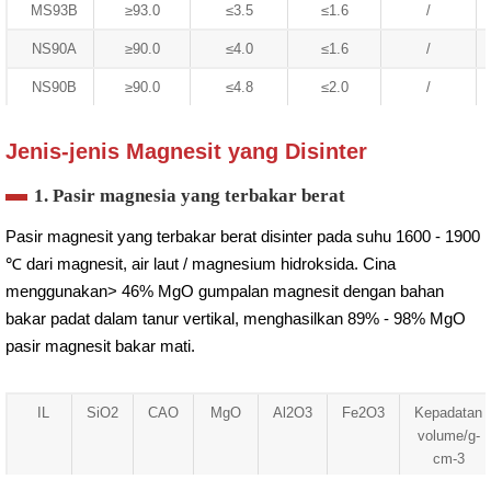
MS93B
≥93.0
≤3.5
≤1.6
/
NS90A
≥90.0
≤4.0
≤1.6
/
NS90B
≥90.0
≤4.8
≤2.0
/
Jenis-jenis Magnesit yang Disinter
1. Pasir magnesia yang terbakar berat
Pasir magnesit yang terbakar berat disinter pada suhu 1600 - 1900
℃ dari magnesit, air laut / magnesium hidroksida. Cina
menggunakan> 46% MgO gumpalan magnesit dengan bahan
bakar padat dalam tanur vertikal, menghasilkan 89% - 98% MgO
pasir magnesit bakar mati.
IL
SiO2
CAO
MgO
Al2O3
Fe2O3
Kepadatan
volume/g-
cm-3