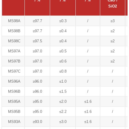
/ %
/ %
/ %
CaO /
SiO2
MS98A
≥97.7
≤0.3
/
≥3
MS98B
≥97.7
≤0.4
/
≥2
MS98C
≥97.5
≤0.4
/
≥2
MS97A
≥97.0
≤0.5
/
≥2
MS97B
≥97.0
≤0.6
/
≥2
MS97C
≥97.0
≤0.8
/
/
MS96A
≥96.0
≤1.0
/
/
MS96B
≥96.0
≤1.5
/
/
MS95A
≥95.0
≤2.0
≤1.6
/
MS95B
≥95.0
≤2.2
≤1.6
/
MS93A
≥93.0
≤3.0
≤1.6
/