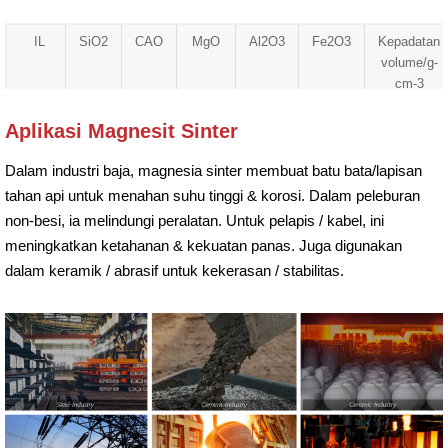
IL
SiO2
CAO
MgO
Al2O3
Fe2O3
Kepadatan
volume/g-
cm-3
0.25
0.23
0.53
98.85
0.03
0.11
3.20
Aplikasi Magnesit Sinter
Dalam industri baja, magnesia sinter membuat batu bata/lapisan
tahan api untuk menahan suhu tinggi & korosi. Dalam peleburan
non-besi, ia melindungi peralatan. Untuk pelapis / kabel, ini
meningkatkan ketahanan & kekuatan panas. Juga digunakan
dalam keramik / abrasif untuk kekerasan / stabilitas.