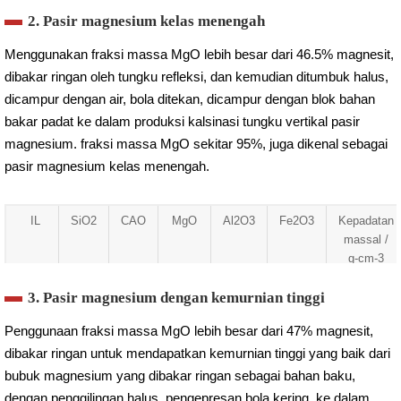
0.27
3.87
1.86
92.48
0.62
0.90
3.16
2. Pasir magnesium kelas menengah
Menggunakan fraksi massa MgO lebih besar dari 46.5% magnesit,
dibakar ringan oleh tungku refleksi, dan kemudian ditumbuk halus,
dicampur dengan air, bola ditekan, dicampur dengan blok bahan
bakar padat ke dalam produksi kalsinasi tungku vertikal pasir
magnesium. fraksi massa MgO sekitar 95%, juga dikenal sebagai
pasir magnesium kelas menengah.
IL
SiO2
CAO
MgO
Al2O3
Fe2O3
Kepadatan
massal /
g-cm-3
0.50
1.95
1.58
94.63
0.34
1.00
3.17
3. Pasir magnesium dengan kemurnian tinggi
Penggunaan fraksi massa MgO lebih besar dari 47% magnesit,
dibakar ringan untuk mendapatkan kemurnian tinggi yang baik dari
bubuk magnesium yang dibakar ringan sebagai bahan baku,
dengan penggilingan halus, pengepresan bola kering, ke dalam