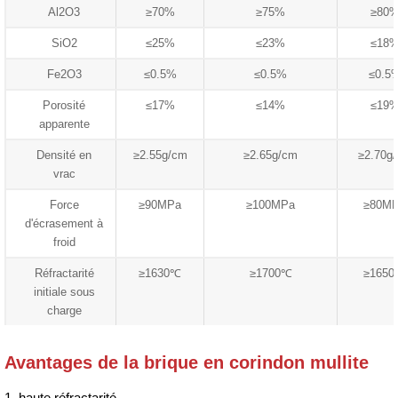
Al2O3
≥70%
≥75%
≥80
SiO2
≤25%
≤23%
≤18
Fe2O3
≤0.5%
≤0.5%
≤0.5
Porosité
≤17%
≤14%
≤19
apparente
Densité en
≥2.55g/cm
≥2.65g/cm
≥2.70g
vrac
Force
≥90MPa
≥100MPa
≥80M
d'écrasement à
froid
Réfractarité
≥1630℃
≥1700℃
≥165
initiale sous
charge
Avantages de la brique en corindon mullite
1. haute réfractarité