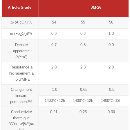
Article/Grade
JM-26
ω (Al
O
)/%
54
55
56
2
3
ω (Fe
O
)/%
0.9
0.8
1.0
2
3
Densité
0.7
0.8
0.9
apparente
(g/cm³)
Résistance à
2.0
2.3
2.8
l'écrasement à
froid/MPa
Changement
-1.0
-0.65
-0.5
linéaire
1400℃×12h
1400℃×12h
1400℃×12h
permanent/%
Conductivité
0.21
0.25
0.30
thermique
350℃ ≤/[W/(m-