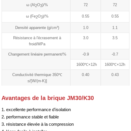
ω (Al
O
)/%
72
72
2
3
ω (Fe
O
)/%
0.55
0.55
2
3
Densité apparente (g/cm³)
1.0
1.1
Résistance à l'écrasement à
3.0
3.5
froid/MPa
Changement linéaire permanent/%
-0.9
-0.7
1600℃×12h
1600℃×12h
Conductivité thermique 350℃
0.40
0.43
≤/[W/(m-K)]
Avantages de la brique JM30/K30
1. excellente performance d'isolation
2. performance stable et fiable
3. résistance élevée à la compression