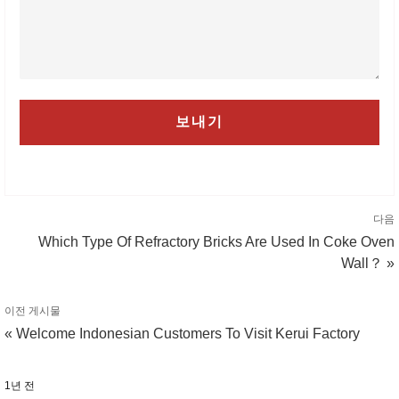
다음
Which Type Of Refractory Bricks Are Used In Coke Oven
Wall？ »
이전 게시물
« Welcome Indonesian Customers To Visit Kerui Factory
1년 전