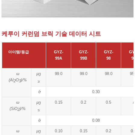
케루이 커런덤 브릭 기술 데이터 시트
아이템/등급
GYZ-
GYZ-
GYZ-
GY
99A
99B
98
9
ω
μ
99.0
99.0
98.0
95
0
(Al
O
)/%
2
3
≥
ở
0.30
ω
μ
0.15
0.2
0.5
/
0
(SiO
)/%
2
≤
ở
0.08
ω
μ
0.10
0.15
0.2
0.
0