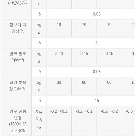
(Fe
O
)/%
2
3
≤
ở
0.03
겉보기 다
μ
19
19
19
2
0
공성/%
≤
ở
1
벌크 밀도
μ
3.20
3.15
3.15
3.
0
(g/cm³)
≤
ở
0.05
냉간 분쇄
μ
80
80
80
10
0
강도/MPa
≥
ở
15
영구 선형
X
-0.2~+0.2
-0.2~+0.2
-0.2~+0.2
-0.3~
분
변경
X
최
(1600℃*3
대
시간)/%