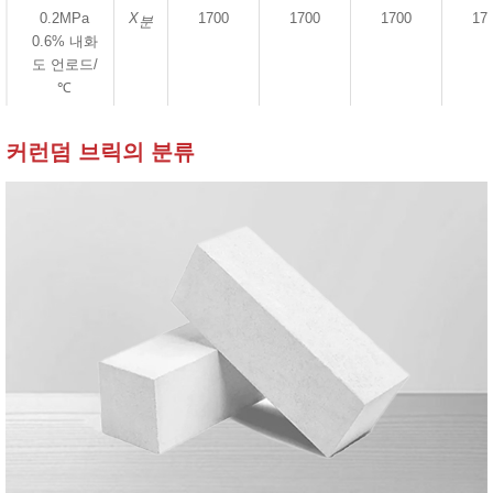
0.2MPa
X
1700
1700
1700
17
분
0.6% 내화
도 언로드/
℃
커런덤 브릭의 분류