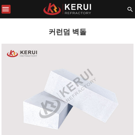
커런덤 벽돌