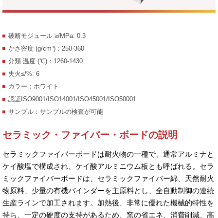
破断モジュール ≥/MPa: 0.3
かさ密度 (g/cm³)：250-360
分類 温度 (℃)：1260-1430
失火≤/%: 6
カラー：ホワイト
認証ISO9001/ISO14001/ISO45001/ISO50001
サンプル：サンプルの検査が可能
セラミック・ファイバー・ボードの説明
セラミックファイバーボードは耐火物の一種で、通常アルミナと
ケイ酸塩で構成され、ケイ酸アルミニウム板とも呼ばれる。セラ
ミックファイバーボードは、セラミックファイバー綿、天然耐火
物原料、少量の有機バインダーを主原料とし、全自動制御の連続
生産ラインで加工されます。加熱後、非常に優れた機械的特性を
持ち、一定の硬度の支持があるため、窯の省エネ、消費削減、高