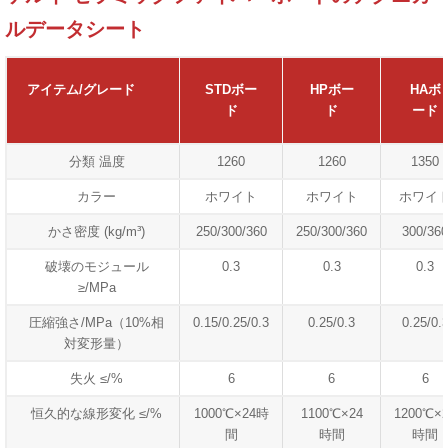
ルデータシート
アイテム/グレード
STDボー
HPボー
HAボ
ド
ド
ード
分類 温度
1260
1260
1350
カラー
ホワイト
ホワイト
ホワイ
かさ密度 (kg/m³)
250/300/360
250/300/360
300/360
破壊のモジュール
0.3
0.3
0.3
≥/MPa
圧縮強さ/MPa（10%相
0.15/0.25/0.3
0.25/0.3
0.25/0.
対変形量）
失火 ≤/%
6
6
6
恒久的な線形変化 ≤/%
1000℃×24時
1100℃×24
1200℃×
間
時間
時間