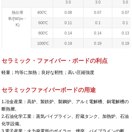
3.0
3.0
3.0
熱伝導
400℃
0.08
0.07
0.07
率/[W/(m・
600℃
0.11
0.1
0.1
K)
800℃
0.14
0.14
0.13
1000℃
0.19
0.19
0.19
セラミック・ファイバー・ボードの利点
軽量；均等に加熱；良好な靭性；高い圧縮強度
セラミックファイバーボードの用途
1.冶金産業：高炉、製鉄炉、製鋼炉、アルミ電解槽、銅電解槽の
断熱層。
2.石油化学工業：蒸気パイプライン、貯蔵タンク、加熱炉、石油
化学設備。
3.電子産業：火力発電所のボイラー、煙突、パイプラインの断