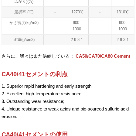
広がり)(%)
屈折率 (℃)
-
1270℃
-
1310℃
かさ密度(kg/m3)
-
900-
-
900-
1000
1000
比重(g/cm3)
-
2.9-3.1
-
2.9-3.1
さらに、我々はまた供給している：
CA50/CA70/CA80 Cement
CA40/41セメントの利点
1. Superior rapid hardening and early strength;
2. Excellent high-temperature resistance;
3. Outstanding wear resistance;
4. Unique resistance to weak acids and bio-sourced sulfuric acid
erosion.
CA40/41セメントの使用