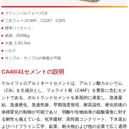
プリンシパルフェーズCA
二次フェーズC4AF、C12A7、C2AS
標準パッケージ：
紙袋：25/50kg
大袋: 1.0/1.5mt
バルク
サンプル：サンプルの検査が可能
CA40/41セメントの説明
ケルイフェロアルミネートセメントは、アルミン酸カルシウム
（CA）を主成分とし、フェライト相（C4AF）を豊富に含むセメ
ントである。ポルトランドセメントを多面的に凌駕し、急速凝
結、急速硬化、急速乾燥、早期強度発現、耐高温性、硬化前後の
体積変化の制御が可能であり、弱酸や生物由来の硫酸腐食に対す
る耐性も備えている。化学建材、高性能コンクリート、下水道お
よびパイプライン工学、鉱業、耐火物および他の企業で広く適用