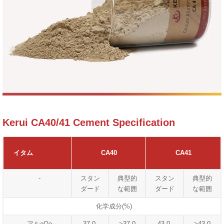
Kerui CA40/41 Cement Specification
イタム
CA40
CA41
-
スタン
典型的
スタン
典型的
ダード
な範囲
ダード
な範囲
化学成分(%)
アル
O
37.0-
>37.0
43.0-
>43.0