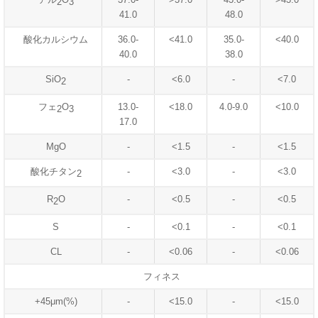
2
3
41.0
48.0
酸化カルシウム
36.0-
<41.0
35.0-
<40.0
40.0
38.0
SiO
-
<6.0
-
<7.0
2
フェ
O
13.0-
<18.0
4.0-9.0
<10.0
2
3
17.0
MgO
-
<1.5
-
<1.5
酸化チタン
-
<3.0
-
<3.0
2
R
O
-
<0.5
-
<0.5
2
S
-
<0.1
-
<0.1
CL
-
<0.06
-
<0.06
フィネス
+45μm(%)
-
<15.0
-
<15.0