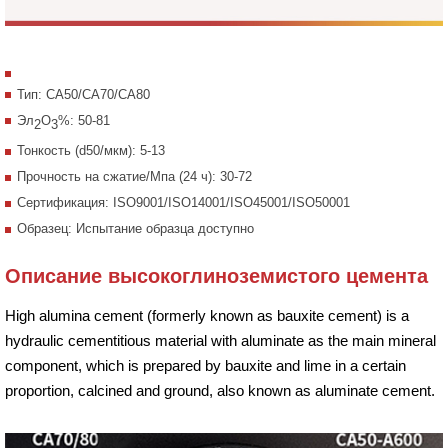
Тип: CA50/CA70/CA80
Эл
O
%: 50-81
2
3
Тонкость (d50/мкм): 5-13
Прочность на сжатие/Мпа (24 ч): 30-72
Сертификация: ISO9001/ISO14001/ISO45001/ISO50001
Образец: Испытание образца доступно
Описание высокоглиноземистого цемента
High alumina cement (formerly known as bauxite cement) is a
hydraulic cementitious material with aluminate as the main mineral
component, which is prepared by bauxite and lime in a certain
proportion, calcined and ground, also known as aluminate cement.