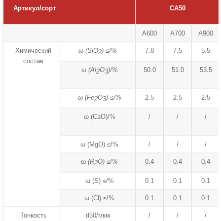
Артикул/сорт
CA50
A600
A700
A900
Химический
ω (SiO
) ≤/%
7.8
7.5
5.5
2
состав
ω (Al
O
)/%
50.0
51.0
53.5
2
3
ω (Fe
O
) ≤/%
2.5
2.5
2.5
2
3
ω (CaO)/%
/
/
/
ω (MgO) ≤/%
/
/
/
ω (R
O) ≤/%
0.4
0.4
0.4
2
ω (S) ≤/%
0.1
0.1
0.1
ω (Cl) ≤/%
0.1
0.1
0.1
Тонкость
d50/мкм
/
/
/