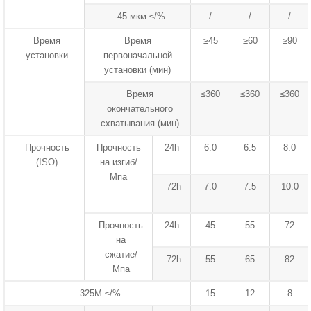
-45 мкм ≤/%
/
/
/
Время
Время
≥45
≥60
≥90
установки
первоначальной
установки (мин)
Время
≤360
≤360
≤360
окончательного
схватывания (мин)
Прочность
Прочность
24h
6.0
6.5
8.0
(ISO)
на изгиб/
Мпа
72h
7.0
7.5
10.0
Прочность
24h
45
55
72
на
сжатие/
72h
55
65
82
Мпа
325M ≤/%
15
12
8