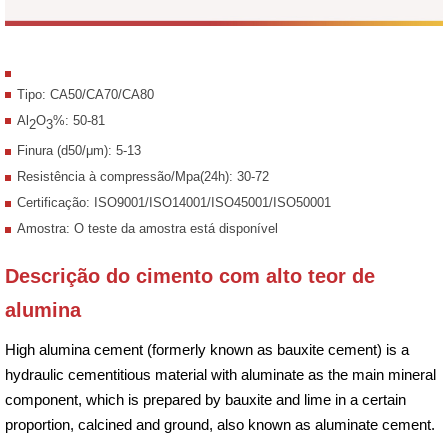
Tipo: CA50/CA70/CA80
Al
O
%: 50-81
2
3
Finura (d50/μm): 5-13
Resistência à compressão/Mpa(24h): 30-72
Certificação: ISO9001/ISO14001/ISO45001/ISO50001
Amostra: O teste da amostra está disponível
Descrição do cimento com alto teor de
alumina
High alumina cement (formerly known as bauxite cement) is a
hydraulic cementitious material with aluminate as the main mineral
component, which is prepared by bauxite and lime in a certain
proportion, calcined and ground, also known as aluminate cement.