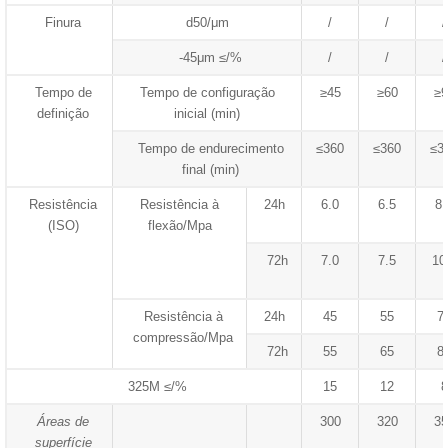
Finura
d50/μm
/
/
/
-45μm ≤/%
/
/
/
Tempo de
Tempo de configuração
≥45
≥60
≥9
definição
inicial (min)
Tempo de endurecimento
≤360
≤360
≤3
final (min)
Resistência
Resistência à
24h
6.0
6.5
8.
(ISO)
flexão/Mpa
72h
7.0
7.5
10
Resistência à
24h
45
55
7
compressão/Mpa
72h
55
65
8
325M ≤/%
15
12
8
Áreas de
300
320
35
superfície