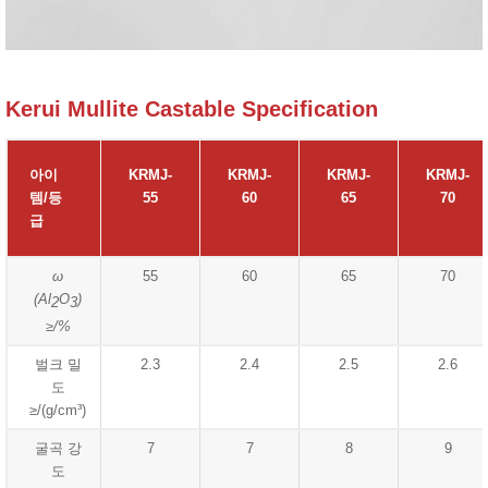
Kerui Mullite Castable Specification
아이
KRMJ-
KRMJ-
KRMJ-
KRMJ-
템/등
55
60
65
70
급
ω
55
60
65
70
(Al
O
)
2
3
≥/%
벌크 밀
2.3
2.4
2.5
2.6
도
≥/(g/cm³)
굴곡 강
7
7
8
9
도