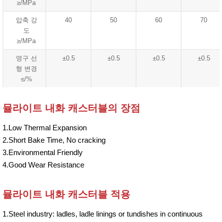
≥/MPa
압축 강
40
50
60
70
도
≥/MPa
영구 선
±0.5
±0.5
±0.5
±0.5
형 변경
≤/%
뮬라이트 내화 캐스터블의 장점
1.Low Thermal Expansion
2.Short Bake Time, No cracking
3.Environmental Friendly
4.Good Wear Resistance
뮬라이트 내화 캐스터블 적용
1.Steel industry: ladles, ladle linings or tundishes in continuous