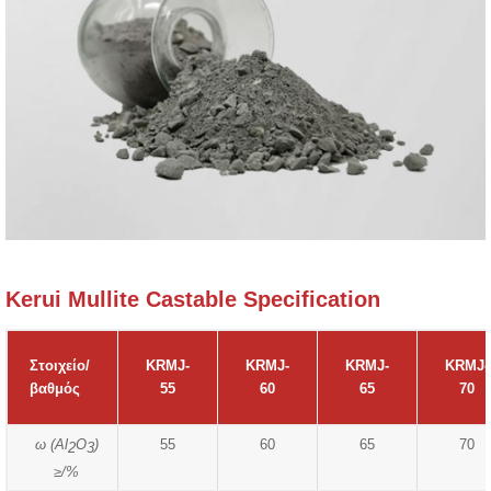
Kerui Mullite Castable Specification
Στοιχείο/
KRMJ-
KRMJ-
KRMJ-
KRMJ-
βαθμός
55
60
65
70
ω (Al
O
)
55
60
65
70
2
3
≥/%