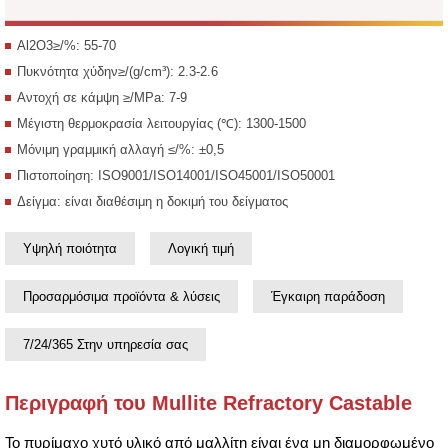
Al2O3≥/%: 55-70
Πυκνότητα χύδην≥/(g/cm³): 2.3-2.6
Αντοχή σε κάμψη ≥/MPa: 7-9
Μέγιστη θερμοκρασία λειτουργίας (℃): 1300-1500
Μόνιμη γραμμική αλλαγή ≤/%: ±0,5
Πιστοποίηση: ISO9001/ISO14001/ISO45001/ISO50001
Δείγμα: είναι διαθέσιμη η δοκιμή του δείγματος
Υψηλή ποιότητα
Λογική τιμή
Προσαρμόσιμα προϊόντα & λύσεις
Έγκαιρη παράδοση
7/24/365 Στην υπηρεσία σας
Περιγραφή του Mullite Refractory Castable
Το πυρίμαχο χυτό υλικό από μαλλίτη είναι ένα μη διαμορφωμένο