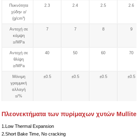
Πυκνότητα
2.3
2.4
2.5
2.6
χύδην ≥/
(g/cm³)
Αντοχή σε
7
7
8
9
κάμψη
≥/MPa
Αντοχή σε
40
50
60
70
θλίψη
≥/MPa
Μόνιμη
±0.5
±0.5
±0.5
±0.5
γραμμική
αλλαγή
≤/%
Πλεονεκτήματα των πυρίμαχων χυτών Mullite
1.Low Thermal Expansion
2.Short Bake Time, No cracking