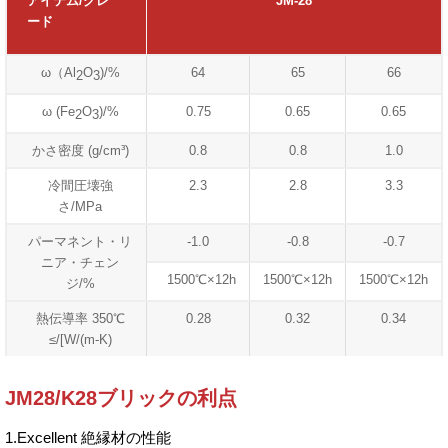
アイテム/グレ
JM-28
ード
ω（Al
O
)/%
64
65
66
2
3
ω (Fe
O
)/%
0.75
0.65
0.65
2
3
かさ密度 (g/cm³)
0.8
0.8
1.0
冷間圧壊強
2.3
2.8
3.3
さ/MPa
パーマネント・リ
-1.0
-0.8
-0.7
ニア・チェン
1500℃×12h
1500℃×12h
1500℃×12h
ジ/%
熱伝導率 350℃
0.28
0.32
0.34
≤/[W/(m-K)
JM28/K28ブリックの利点
1.Excellent 絶縁材の性能