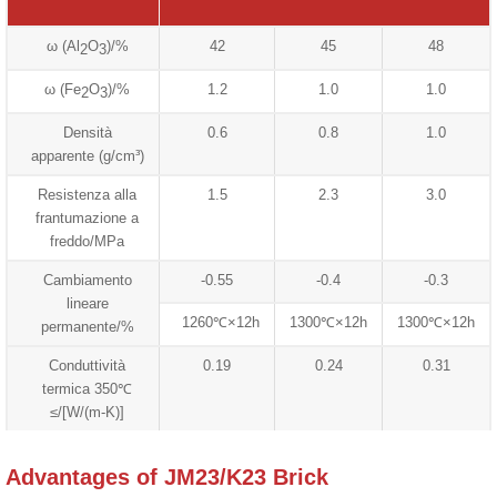
ω (Al
O
)/%
42
45
48
2
3
ω (Fe
O
)/%
1.2
1.0
1.0
2
3
Densità
0.6
0.8
1.0
apparente (g/cm³)
Resistenza alla
1.5
2.3
3.0
frantumazione a
freddo/MPa
Cambiamento
-0.55
-0.4
-0.3
lineare
1260℃×12h
1300℃×12h
1300℃×12h
permanente/%
Conduttività
0.19
0.24
0.31
termica 350℃
≤/[W/(m-K)]
Advantages of JM23/K23 Brick