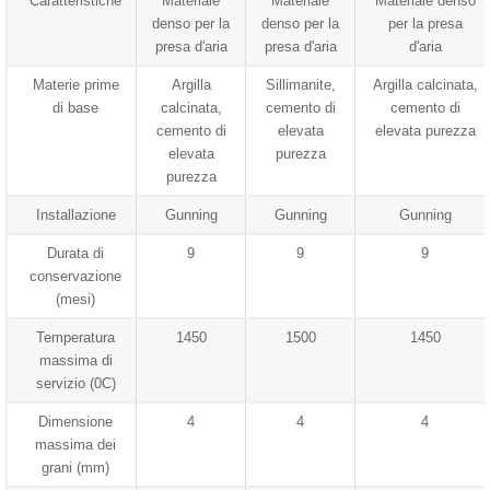
Caratteristiche
Materiale
Materiale
Materiale denso
denso per la
denso per la
per la presa
presa d'aria
presa d'aria
d'aria
Materie prime
Argilla
Sillimanite,
Argilla calcinata,
di base
calcinata,
cemento di
cemento di
cemento di
elevata
elevata purezza
elevata
purezza
purezza
Installazione
Gunning
Gunning
Gunning
Durata di
9
9
9
conservazione
(mesi)
Temperatura
1450
1500
1450
massima di
servizio (0C)
Dimensione
4
4
4
massima dei
grani (mm)