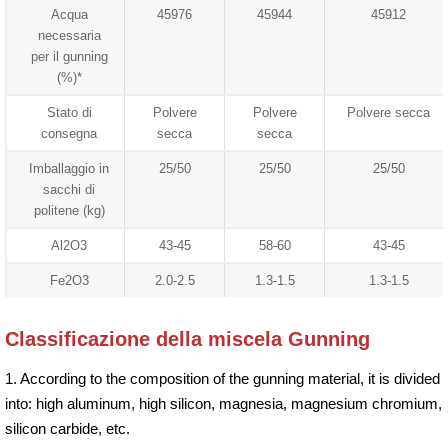
Acqua
45976
45944
45912
necessaria
per il gunning
(%)*
Stato di
Polvere
Polvere
Polvere secca
consegna
secca
secca
Imballaggio in
25/50
25/50
25/50
sacchi di
politene (kg)
Al2O3
43-45
58-60
43-45
Fe2O3
2.0-2.5
1.3-1.5
1.3-1.5
Classificazione della miscela Gunning
1. According to the composition of the gunning material, it is divided
into: high aluminum, high silicon, magnesia, magnesium chromium,
silicon carbide, etc.