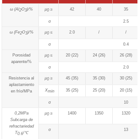
ω (Al
O
)/%
μ
≥
42
40
35
2
3
0
σ
2.5
ω (Fe
O
)/%
μ
≤
2.0
/
/
2
3
0
σ
0.4
Porosidad
μ
≤
20 (22)
24 (26)
26 (28)
0
aparente/%
σ
2.0
Resistencia al
μ
≥
45 (35)
35 (30)
30 (25)
0
aplastamiento
X
35 (25)
25 (20)
20 (15)
en frío/MPa
min
σ
10
0,2MPa
μ
≥
1400
1350
1320
0
Subcarga de
refractariedad
σ
13
T
/℃
0.6