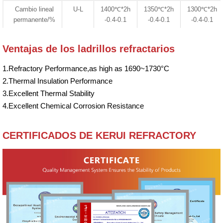
Cambio lineal
U-L
1400℃*2h
1350℃*2h
1300℃*2h
permanente/%
-0.4-0.1
-0.4-0.1
-0.4-0.1
Ventajas de los ladrillos refractarios
1.Refractory Performance,as high as 1690~1730°C
2.Thermal Insulation Performance
3.Excellent Thermal Stability
4.Excellent Chemical Corrosion Resistance
CERTIFICADOS DE KERUI REFRACTORY