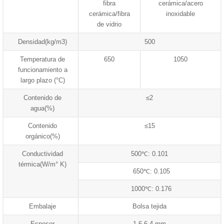
fibra
cerámica/acero
cerámica/fibra
inoxidable
de vidrio
Densidad(kg/m3)
500
Temperatura de
650
1050
funcionamiento a
largo plazo (°C)
Contenido de
≤2
agua(%)
Contenido
≤15
orgánico(%)
Conductividad
500℃: 0.101
térmica(W/m° K)
650℃: 0.105
1000℃: 0.176
Embalaje
Bolsa tejida
Espesor
1,6-6,4 mm