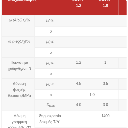
1.2
1.0
ω (Al
O
)/%
μ
≥
2
3
0
σ
ω (Fe
O
)/%
μ
≤
2
3
0
σ
Πυκνότητα
μ
≤
1.2
1
0
χύδην/(g/cm³)
σ
Δύναμη
μ
≥
4.5
3.5
0
ψυχρής
σ
1.0
θραύσης/MPa
X
4.0
3.0
min
Μόνιμη
Θερμοκρασία
1400
γραμμική
δοκιμής T/℃
αλλαγή/% (T/