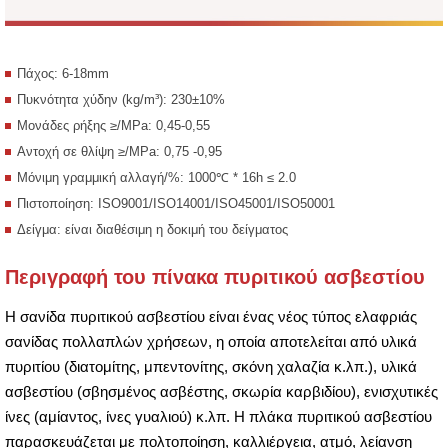
Πάχος: 6-18mm
Πυκνότητα χύδην (kg/m³): 230±10%
Μονάδες ρήξης ≥/MPa: 0,45-0,55
Αντοχή σε θλίψη ≥/MPa: 0,75 -0,95
Μόνιμη γραμμική αλλαγή/%: 1000℃ * 16h ≤ 2.0
Πιστοποίηση: ISO9001/ISO14001/ISO45001/ISO50001
Δείγμα: είναι διαθέσιμη η δοκιμή του δείγματος
Περιγραφή του πίνακα πυριτικού ασβεστίου
Η σανίδα πυριτικού ασβεστίου είναι ένας νέος τύπος ελαφριάς
σανίδας πολλαπλών χρήσεων, η οποία αποτελείται από υλικά
πυριτίου (διατομίτης, μπεντονίτης, σκόνη χαλαζία κ.λπ.), υλικά
ασβεστίου (σβησμένος ασβέστης, σκωρία καρβιδίου), ενισχυτικές
ίνες (αμίαντος, ίνες γυαλιού) κ.λπ. Η πλάκα πυριτικού ασβεστίου
παρασκευάζεται με πολτοποίηση, καλλιέργεια, ατμό, λείανση