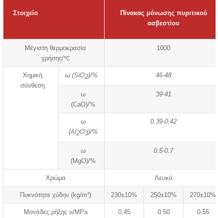
Στοιχείο
Πίνακας μόνωσης πυριτικού
ασβεστίου
Μέγιστη θερμοκρασία
1000
χρήσης/℃
Χημική
ω (SiO
)/%
46-48
2
σύνθεση
ω
39-41
(CaO)/%
ω
0.39-0.42
(Al
O
)/%
2
3
ω
0.5-0.7
(MgO)/%
Χρώμα
Λευκό
Πυκνότητα χύδην (kg/m³)
230±10%
250±10%
270±10%
Μονάδες ρήξης ≥/MPa
0.45
0.50
0.55