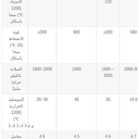
110
الانحناء
(1200
℃) ميجا
باسكال
580
≥300
900
≥300
قوة
الانضغاط
(20 ℃)
ميجا
باسكال
2000-30
1800～
2400
1800~2000
الصلابة
2000
بالكيلو
جرام/
ملم2
19.6
36
45
35~36
الموصلية
الحرارية
(1200
℃)
و.م-1.ك-1.ك-1
4.7
4.6
4.5
4.6
معامل