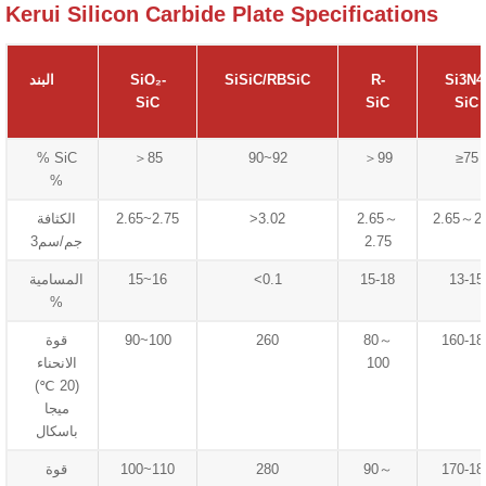
Kerui Silicon Carbide Plate Specifications
Si3N4
R-
SiSiC/RBSiC
SiO₂-
البند
SiC
SiC
SiC
% SiC
＞85
90~92
＞99
≥75
%
2.65～2.
2.65～
>3.02
2.65~2.75
الكثافة
2.75
جم/سم3
13-15
15-18
<0.1
15~16
المسامية
%
160-18
80～
260
90~100
قوة
100
الانحناء
(20 ℃)
ميجا
باسكال
170-18
90～
280
100~110
قوة