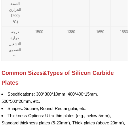
التمدد
الحراري
(1200
℃)
1550
1650
1380
1500
درجة
حرارة
التشغيل
القصوى
℃
Common Sizes&Types of Silicon Carbide
Plates
Specifications: 300*300*10mm, 400*400*15mm,
500*500*20mm, etc.
Shapes: Square, Round, Rectangular, etc.
Thickness Options: Ultra-thin plates (e.g., below 5mm),
Standard thickness plates (5-20mm), Thick plates (above 20mm),