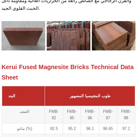
والفرن الزجاجي مع خصائص رائعة من الحراريات العالية ومقاومة تآكل
الخبث القلوي الجيد.
Kerui Fused Magnesite Bricks Technical Data
Sheet
طوب المغنيسيا المصهور
البند
FMB-
FMB-
FMB-
FMB-
FMB-
الصف
92
95
96
97
98
97.2
96.65
96.1
95.2
92.5
ماغو (%)