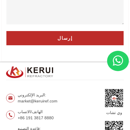
البريد الإلكتروني:
market@keruiref.com
الهاتف/الاتساب
وي تشات
+86 191 3817 8880
قاعدة التصنيع: