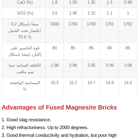
CaO (%)
1.8
1.55
1.35
1.3
0.98
SiO2 (%)
3.5
1.95
1.32
1.1
1
1702
1701
1700
1700
1600
0.2 ميجا باسكال
انكسار تحت الحمل
T0.6 ℃
86
84
85
85
80
قوة التكسير على
البارد (ميجا باسكال)
3.08
3.06
3.05
2.98
2.96
الكثافة السائبة جم/
سم مكعب
14.6
14.8
14.7
15.2
15.5
المسامية الواضحة
%
Advantages of Fused Magnesite Bricks
1. Good slag resistance.
2. High refractoriness. Up to 2000 degrees.
3. Good thermal conductivity and hydration, but poor high