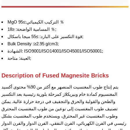
MgO التركيب الكيميائي:≥95 ％
المسامية الواضحة: ≤18 ％;
قوة التكسير على البارد: ≥55 ميجا باسكال;
Bulk Density :≥2.95 g/cm3;
الشهادة: ISO9001/ISO14001/ISO45001/ISO50001;
العينة: متاحة;
Description of Fused Magnesite Bricks
يتم إنتاج طوب المغنسيت المنصهر مع أكثر من 90% محتوى أكسيد
المغنسيوم كمادة خام وبيريكلاز كمرحلة بلورية رئيسية بعد التكسير
والطحن والقولبة والحرق والتجفيف في درجة حرارة عالية. يمكن
تصنيف طوب المغنسيت إلى نوعين من طوب المغنسيت المحترق
وطوب المغنسيت غير المحترق، ويستخدم طوب المغنسيت بشكل
رئيسي في الفرن الكهربائي، الفرن النفقي، الفرن الدوار والفرن الدوار