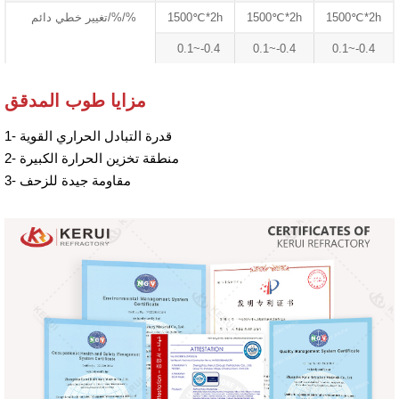
1500℃*2h
1500℃*2h
1500℃*2h
تغيير خطي دائم/%/%
0.1~-0.4
0.1~-0.4
0.1~-0.4
مزايا طوب المدقق
1- قدرة التبادل الحراري القوية
2- منطقة تخزين الحرارة الكبيرة
3- مقاومة جيدة للزحف