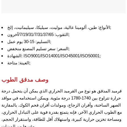
الأنواع: طين، ألومينا عالية، موليت، سيليكا، سيليمانيت، إلخ;
الثقوب: 7/19/31/7/31/37/65/آخرون;
التسليم: 15-30 يوم عمل;
السعر: سعر تسليم المصنع منخفض;
الشهادة: ISO9001/ISO14001/ISO45001/ISO50001;
العينة: متاحة;
وصف مدقق الطوب
قرميد المدقق هو نوع من القرميد الحراري الذي يمكن أن يتحمل درجة
حرارة تتراوح بين 1740-1780 درجة مئوية. ويمكن استخدامه في مواقد
الصهر الساخنة، وأفران الزجاج، ومولدات أفران فحم الكوك. بالمقارنة
مع الطوب الحراري الآخر، فإنه يتمتع بقدرة قوية على التبادل الحراري،
ومساحة تخزين حرارية كبيرة، واستهلاك أقل للطاقة، واستقرار الحجم،
وغيرها من الميزات.