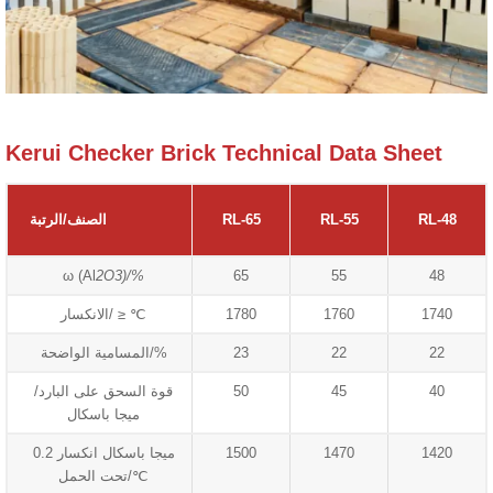
Kerui Checker Brick Technical Data Sheet
RL-48
RL-55
RL-65
الصنف/الرتبة
ω (Al
2
O
3
)/%
65
55
48
1740
1760
1780
الانكسار/ ≥ ℃
22
22
23
المسامية الواضحة/%
40
45
50
قوة السحق على البارد/
ميجا باسكال
1420
1470
1500
0.2 ميجا باسكال انكسار
تحت الحمل/℃