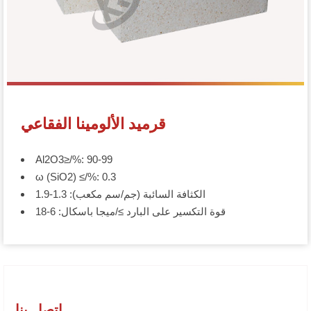
قرميد الألومينا الفقاعي
Al2O3≥/%: 90-99
ω (SiO2) ≤/%: 0.3
الكثافة السائبة (جم/سم مكعب): 1.3-1.9
قوة التكسير على البارد ≥/ميجا باسكال: 6-18
اتصل بنا