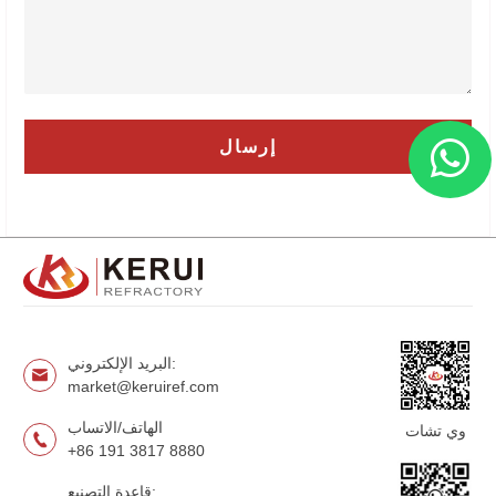
البريد الإلكتروني:
market@keruiref.com
الهاتف/الاتساب
وي تشات
+86 191 3817 8880
قاعدة التصنيع: