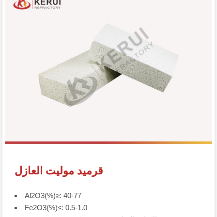
قرميد موليت العازل
Al2O3(%)≥: 40-77
Fe2O3(%)≤: 0.5-1.0