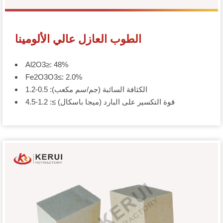
الطوب العازل عالي الألومينا
Al2O3≥: 48%
Fe2O3O3≤: 2.0%
الكثافة السائبة (جم/سم مكعب): 0.5-1.2
قوة التكسير على البارد (ميجا باسكال) ≥: 1.2-4.5