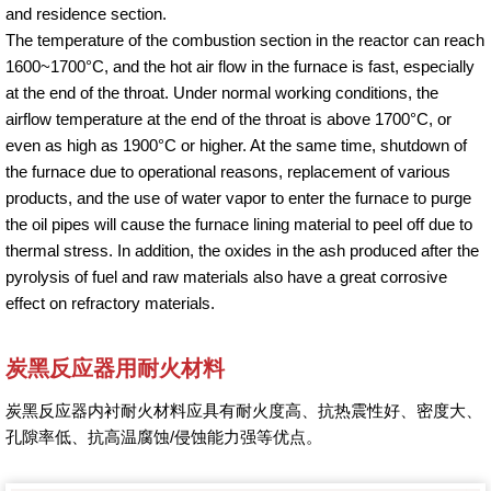
and residence section.
The temperature of the combustion section in the reactor can reach
1600~1700°C, and the hot air flow in the furnace is fast, especially
at the end of the throat. Under normal working conditions, the
airflow temperature at the end of the throat is above 1700°C, or
even as high as 1900°C or higher. At the same time, shutdown of
the furnace due to operational reasons, replacement of various
products, and the use of water vapor to enter the furnace to purge
the oil pipes will cause the furnace lining material to peel off due to
thermal stress. In addition, the oxides in the ash produced after the
pyrolysis of fuel and raw materials also have a great corrosive
effect on refractory materials.
炭黑反应器用耐火材料
炭黑反应器内衬耐火材料应具有耐火度高、抗热震性好、密度大、
孔隙率低、抗高温腐蚀/侵蚀能力强等优点。