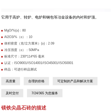
它用于高炉、转炉、电炉和钢包等冶金设备的内衬和炉顶。
MgO/%(≥)：80
Al2O3/%（≥）：10
体积密度（克/立方厘米）(≥)：2.09
冷压强度（≥）：50MPa
标准尺寸：230*114*65 毫米
认证：ISO9001/ISO14001/ISO45001/ISO50001
样品：可进行样品测试
高质量
合理的价格
可定制的产品和解决方案
及时交付
7/24/365 为您服务
镁铁尖晶石砖的描述