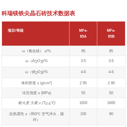
科瑞镁铁尖晶石砖技术数据表
项目/等级
MFe-
MFe-
85A
85B
ω（氧化镁） ≥/%
85
85
ω（Al
O
)/%
3-5
3-5
2
3
ω（铁
O
)/%
4-6
4-6
2
3
体积密度 ≥ (g/cm³)
2.95
2.90
冷压强度 ≥ (MPa)
55
50
耐火度 欠载 ≥ (T
℃)
1650
1600
0.6
抗热震性 ≥（950℃ 空气淬火，循
100
90
环）