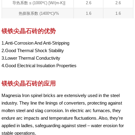
导热系数 ≤ (1000℃) [W/(m-K)]
2.6
2.6
热膨胀系数 (1400℃)/%
1.6
1.6
镁铁尖晶石砖的优势
1.Anti-Corrosion And Anti-Stripping
2.Good Thermal Shock Stability
3.Lower Thermal Conductivity
4.Good Electrical Insulation Properties
镁铁尖晶石砖的应用
Magnesia Iron spinel bricks are extensively used in the steel
industry. They line the linings of converters, protecting against
molten steel and slag corrosion. In electric arc furnaces, they
endure arc impacts and temperature fluctuations. Also, they’re
applied in ladles, safeguarding against steel – water erosion for
stable operations.