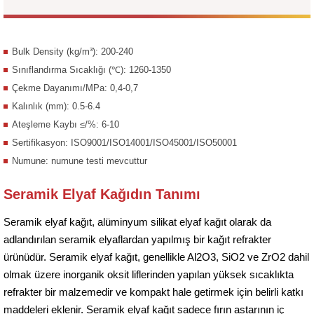
Bulk Density (kg/m³): 200-240
Sınıflandırma Sıcaklığı (℃): 1260-1350
Çekme Dayanımı/MPa: 0,4-0,7
Kalınlık (mm): 0.5-6.4
Ateşleme Kaybı ≤/%: 6-10
Sertifikasyon: ISO9001/ISO14001/ISO45001/ISO50001
Numune: numune testi mevcuttur
Seramik Elyaf Kağıdın Tanımı
Seramik elyaf kağıt, alüminyum silikat elyaf kağıt olarak da
adlandırılan seramik elyaflardan yapılmış bir kağıt refrakter
ürünüdür. Seramik elyaf kağıt, genellikle Al2O3, SiO2 ve ZrO2 dahil
olmak üzere inorganik oksit liflerinden yapılan yüksek sıcaklıkta
refrakter bir malzemedir ve kompakt hale getirmek için belirli katkı
maddeleri eklenir. Seramik elyaf kağıt sadece fırın astarının iç