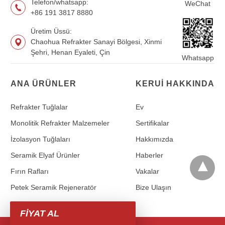
Telefon/whatsapp:
WeChat
+86 191 3817 8880
Üretim Üssü:
Chaohua Refrakter Sanayi Bölgesi, Xinmi
Şehri, Henan Eyaleti, Çin
Whatsapp
ANA ÜRÜNLER
KERUI HAKKINDA
Refrakter Tuğlalar
Ev
Monolitik Refrakter Malzemeler
Sertifikalar
İzolasyon Tuğlaları
Hakkımızda
Seramik Elyaf Ürünler
Haberler
Fırın Rafları
Vakalar
Petek Seramik Rejeneratör
Bize Ulaşın
FİYAT AL