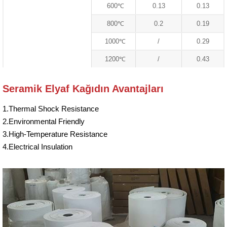
600℃
0.13
0.13
800℃
0.2
0.19
1000℃
/
0.29
1200℃
/
0.43
Seramik Elyaf Kağıdın Avantajları
1.Thermal Shock Resistance
2.Environmental Friendly
3.High-Temperature Resistance
4.Electrical Insulation