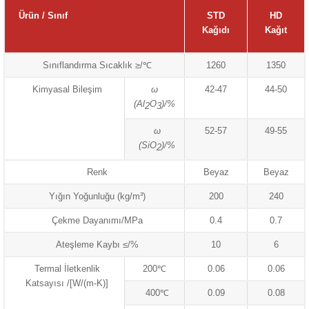
Ürün / Sınıf
STD
HD
Kağıdı
Kağıt
Sınıflandırma Sıcaklık ≥/℃
1260
1350
Kimyasal Bileşim
ω
42-47
44-50
(Al
O
)/%
2
3
ω
52-57
49-55
(SiO
)/%
2
Renk
Beyaz
Beyaz
Yığın Yoğunluğu (kg/m³)
200
240
Çekme Dayanımı/MPa
0.4
0.7
Ateşleme Kaybı ≤/%
10
6
Termal İletkenlik
200℃
0.06
0.06
Katsayısı /[W/(m-K)]
400℃
0.09
0.08