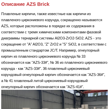
Описание AZS Brick
Плавленые кирпичи, также известные как кирпичи из
плавленого циркониевого корунда, сокращенно называются
AZS, которые расположены в порядке их содержания в
соответствии с тремя химическими компонентами фазовой
диаграммы тернарной системы Al2O3-ZrO2-SiO2. AZS - это
сокращение от "A" Al2O3, "Z" ZrO2 и "S" SiO2, в соответствии с
промышленным стандартом JC/T. Например, огнеупорный
кирпич из плавленого циркониевого корунда № 33
обозначается как "AZS-33#", № 36 из плавленого циркониевого
корунда - как "AZS-33#". 36 плавленый циркониевый
корундовый огнеупорный кирпич обозначается как "AZS-36#",
а № 41 плавленый литой циркониевый корундовый
огнеупорный кирпич обозначается как "AZS-41#".