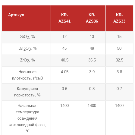
Артикул
KR-
KR-
KR-
AZS41
AZS36
AZS33
SiO
, %
12
13
15
2
Эл
O
, %
45
49
50
2
3
ZrO
, %
40.5
35.5
32.5
2
Насыпная
4.05
3.9
3.8
плотность, г/см3
Кажущаяся
0.6
0.8
0.7
пористость, %
Начальная
1400
1400
1400
температура
осаждения
стекловидной фазы,
℃