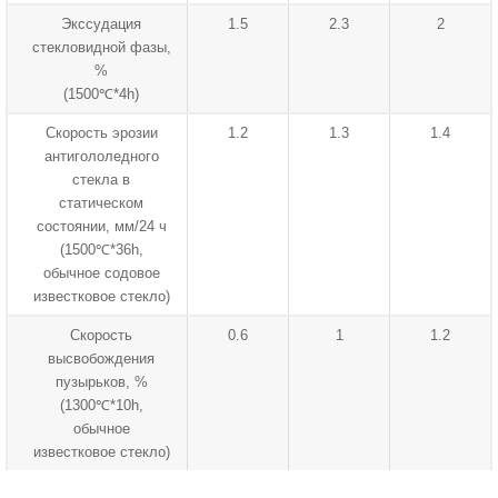
Экссудация
1.5
2.3
2
стекловидной фазы,
%
(1500℃*4h)
Скорость эрозии
1.2
1.3
1.4
антигололедного
стекла в
статическом
состоянии, мм/24 ч
(1500℃*36h,
обычное содовое
известковое стекло)
Скорость
0.6
1
1.2
высвобождения
пузырьков, %
(1300℃*10h,
обычное
известковое стекло)