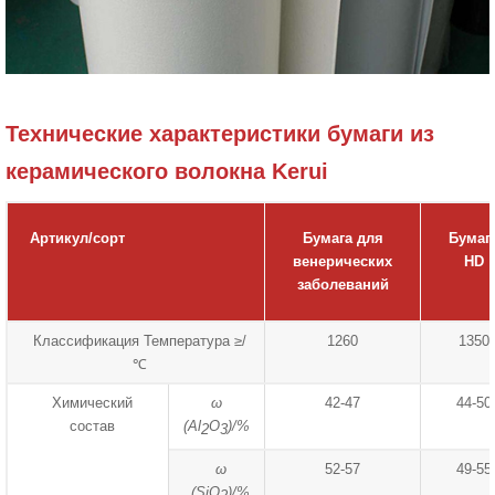
Технические характеристики бумаги из
керамического волокна Kerui
Артикул/сорт
Бумага для
Бумаг
венерических
HD
заболеваний
Классификация Температура ≥/
1260
1350
℃
Химический
ω
42-47
44-50
состав
(Al
O
)/%
2
3
ω
52-57
49-55
(SiO
)/%