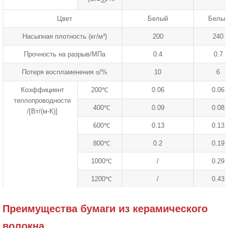
2
Цвет
Белый
Белы
Насыпная плотность (кг/м³)
200
240
Прочность на разрыв/МПа
0.4
0.7
Потеря воспламенения ≤/%
10
6
Коэффициент
200℃
0.06
0.06
теплопроводности
400℃
0.09
0.08
/[Вт/(м-К)]
600℃
0.13
0.13
800℃
0.2
0.19
1000℃
/
0.29
1200℃
/
0.43
Преимущества бумаги из керамического
волокна