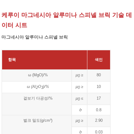
케루이 마그네시아 알루미나 스피넬 브릭 기술 데
이터 시트
마그네시아 알루미나 스피넬 브릭
항목
색인
ω (MgO)/%
μ
≥
80
0
ω (Al
O
)/%
μ
≥
10
2
3
0
겉보기 다공성/%
μ
≤
17
0
ở
0.8
벌크 밀도(g/cm³)
μ
≥
2.90
0
ở
0.03