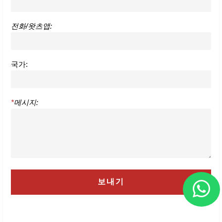
전화/왓츠앱:
국가:
*
메시지: