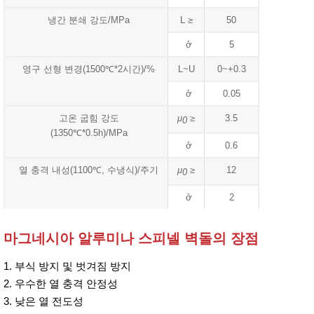
냉간 분쇄 강도/MPa
L ≥
50
ở
5
영구 선형 변경(1500℃*2시간)/%
L~U
0~+0.3
ở
0.05
고온 굽힘 강도
μ
≥
3.5
0
(1350℃*0.5h)/MPa
ở
0.6
열 충격 내성(1100℃, 수냉식)/주기
μ
≥
12
0
ở
2
마그네시아 알루미나 스피넬 벽돌의 장점
1. 부식 방지 및 벗겨짐 방지
2. 우수한 열 충격 안정성
3. 낮은 열 전도성