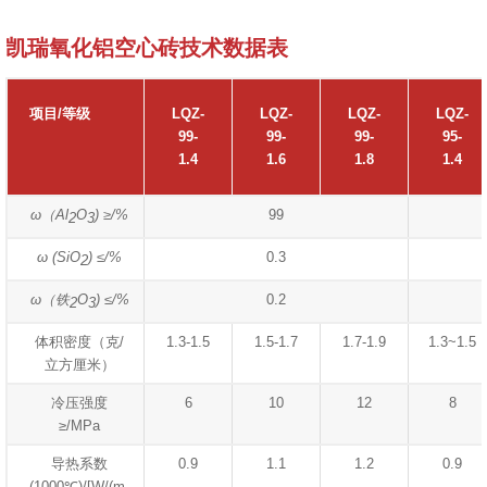
凯瑞氧化铝空心砖技术数据表
项目/等级
LQZ-
LQZ-
LQZ-
LQZ-
99-
99-
99-
95-
1.4
1.6
1.8
1.4
ω（Al
O
) ≥/%
99
2
3
ω (SiO
) ≤/%
0.3
2
ω（铁
O
) ≤/%
0.2
2
3
体积密度（克/
1.3-1.5
1.5-1.7
1.7-1.9
1.3~1.5
立方厘米）
冷压强度
6
10
12
8
≥/MPa
导热系数
0.9
1.1
1.2
0.9
(1000℃)/[W/(m-