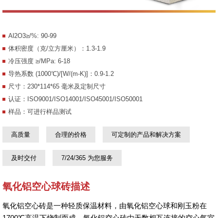
Al2O3≥/%: 90-99
体积密度（克/立方厘米）：1.3-1.9
冷压强度 ≥/MPa: 6-18
导热系数 (1000℃)/[W/(m-K)]：0.9-1.2
尺寸：230*114*65 毫米及定制尺寸
认证：ISO9001/ISO14001/ISO45001/ISO50001
样品：可进行样品测试
高质量
合理的价格
可定制的产品和解决方案
及时交付
7/24/365 为您服务
氧化铝空心球砖描述
氧化铝空心砖是一种轻质保温材料，由氧化铝空心球和刚玉粉在
1700℃高温下烧制而成。氧化铝空心砖由无数相互连接的空心气室